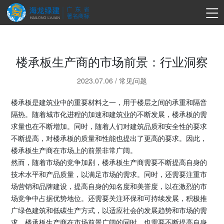
楼承板生产商的市场前景：行业洞察
2023.07.06
/
常见问题
楼承板是建筑业中的重要材料之一，用于楼层之间的承重和隔音
隔热。随着城市化进程的加速和建筑业的不断发展，楼承板的需
求量也在不断增加。同时，随着人们对建筑品质和安全性的要求
不断提高，对楼承板的质量和性能也提出了更高的要求。因此，
楼承板生产商在市场上的前景非常广阔。
然而，随着市场的竞争加剧，楼承板生产商需要不断提高自身的
技术水平和产品质量，以满足市场的需求。同时，还需要注重市
场营销和品牌建设，提高自身的知名度和美誉度，以在激烈的市
场竞争中占据优势地位。还需要关注环保和可持续发展，积极推
广绿色建筑和低碳生产方式，以适应社会的发展趋势和市场的需
求。楼承板生产商在市场前景广阔的同时，也需要不断提高自身