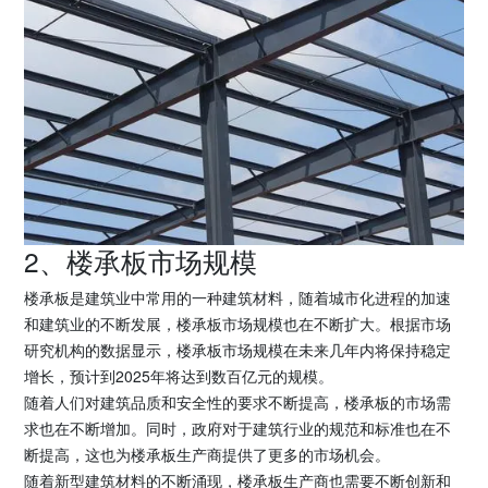
2、楼承板市场规模
楼承板是建筑业中常用的一种建筑材料，随着城市化进程的加速
和建筑业的不断发展，楼承板市场规模也在不断扩大。根据市场
研究机构的数据显示，楼承板市场规模在未来几年内将保持稳定
增长，预计到2025年将达到数百亿元的规模。
随着人们对建筑品质和安全性的要求不断提高，楼承板的市场需
求也在不断增加。同时，政府对于建筑行业的规范和标准也在不
断提高，这也为楼承板生产商提供了更多的市场机会。
随着新型建筑材料的不断涌现，楼承板生产商也需要不断创新和