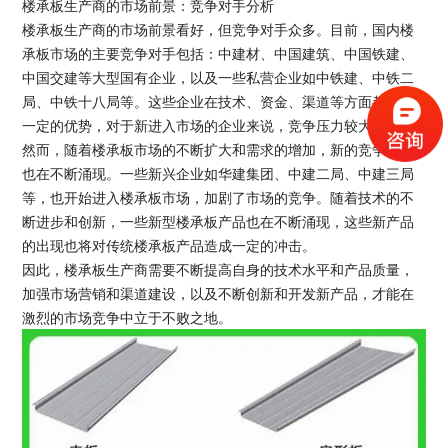
楼承板生产商的市场前景：竞争对手分析
楼承板生产商的市场前景看好，但竞争对手众多。目前，国内楼
承板市场的主要竞争对手包括：中建材、中国建筑、中国铁建、
中国交建等大型国有企业，以及一些私营企业如中铁建、中铁二
局、中铁十八局等。这些企业在技术、资金、渠道等方面都具有
一定的优势，对于新进入市场的企业来说，竞争压力较大。
然而，随着楼承板市场的不断扩大和需求的增加，新的竞争对手
也在不断涌现。一些新兴企业如华建集团、中建二局、中建三局
等，也开始进入楼承板市场，加剧了市场的竞争。随着技术的不
断进步和创新，一些新型楼承板产品也在不断涌现，这些新产品
的出现也将对传统楼承板产品造成一定的冲击。
因此，楼承板生产商需要不断提高自身的技术水平和产品质量，
加强市场营销和渠道建设，以及不断创新和开发新产品，才能在
激烈的市场竞争中立于不败之地。