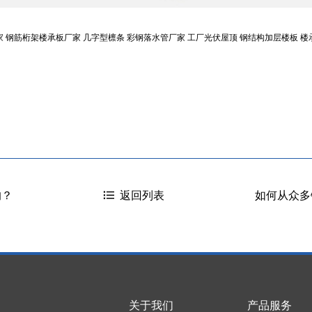
家
钢筋桁架楼承板厂家
几字型檩条
彩钢落水管厂家
工厂光伏屋顶
钢结构加层楼板
楼
的？
如何从众多
返回列表
关于我们
产品服务