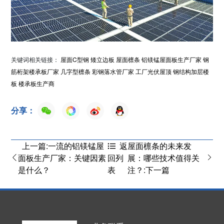
关键词相关链接：
屋面C型钢
矮立边板
屋面檩条
铝镁锰屋面板生产厂家
钢
筋桁架楼承板厂家
几字型檩条
彩钢落水管厂家
工厂光伏屋顶
钢结构加层楼
板
楼承板生产商
分享：
上一篇:一流的铝镁锰屋
屋面檩条的未来发
返
面板生产厂家：关键因素
展：哪些技术值得关
回列
是什么？
注？:下一篇
表