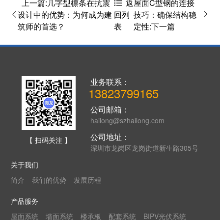
上一篇:几字型檩条在抗震
屋面C型钢的连接
返
设计中的优势：为何成为建
技巧：确保结构稳
回列
筑师的首选？
定性:下一篇
表
业务联系：
13823799165
公司邮箱：
hailong@szhailong.com
公司地址：
【 扫码关注 】
深圳市龙岗区龙岗街道新生路305号
关于我们
简介
我们的优势
发展历程
产品服务
屋面系统
墙面系统
楼承板
配套系统
BIPV光伏系统