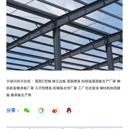
关键词相关链接：
屋面C型钢
矮立边板
屋面檩条
铝镁锰屋面板生产厂家
钢
筋桁架楼承板厂家
几字型檩条
彩钢落水管厂家
工厂光伏屋顶
钢结构加层楼
板
楼承板生产商
分享：